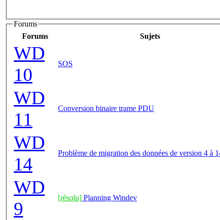
Forums
Forums
Sujets
WD
SOS
10
WD
Conversion binaire trame PDU
11
WD
Problème de migration des données de version 4 à 1
14
WD
[résolu]
Planning Windev
9