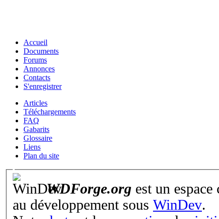
Accueil
Documents
Forums
Annonces
Contacts
S'enregistrer
Articles
Téléchargements
FAQ
Gabarits
Glossaire
Liens
Plan du site
WDForge.org
est un espace
au développement sous
WinDev
.