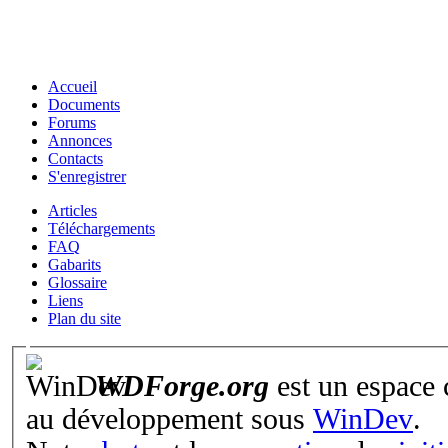
Accueil
Documents
Forums
Annonces
Contacts
S'enregistrer
Articles
Téléchargements
FAQ
Gabarits
Glossaire
Liens
Plan du site
WDForge.org
est un espace
au développement sous
WinDev
.