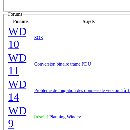
Forums
Forums
Sujets
WD
SOS
10
WD
Conversion binaire trame PDU
11
WD
Problème de migration des données de version 4 à 1
14
WD
[résolu]
Planning Windev
9