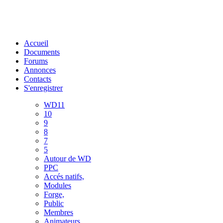
Accueil
Documents
Forums
Annonces
Contacts
S'enregistrer
WD11
10
9
8
7
5
Autour de WD
PPC
Accés natifs,
Modules
Forge,
Public
Membres
Animateurs