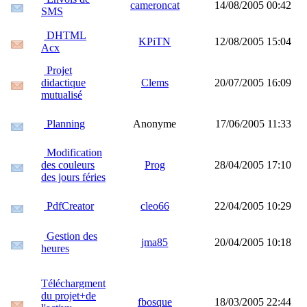
cameroncat
14/08/2005 00:42
SMS
DHTML
KPiTN
12/08/2005 15:04
Acx
Projet
didactique
Clems
20/07/2005 16:09
mutualisé
Planning
Anonyme
17/06/2005 11:33
Modification
des couleurs
Prog
28/04/2005 17:10
des jours féries
PdfCreator
cleo66
22/04/2005 10:29
Gestion des
jma85
20/04/2005 10:18
heures
Téléchargment
du projet+de
fbosque
18/03/2005 22:44