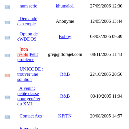
num serie
khumalo1
27/09/2006 12:30
Demande
Anonyme
12/05/2006 13:44
d'exemple
Option de
Bobby
03/03/2006 09:49
cWDDOS
[non
résolu]
Petit
greg@florajet.com
08/11/2005 11:43
probleme
UNICODE :
trouver une
R&B
22/10/2005 20:56
solution
A venir :
petite classe
R&B
03/10/2005 11:04
pour générer
du XML
Contact Acx
KPiTN
20/08/2005 14:57
Envois de