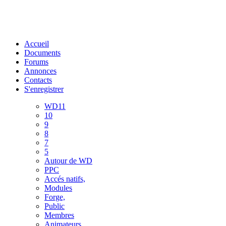
Accueil
Documents
Forums
Annonces
Contacts
S'enregistrer
WD11
10
9
8
7
5
Autour de WD
PPC
Accés natifs,
Modules
Forge,
Public
Membres
Animateurs