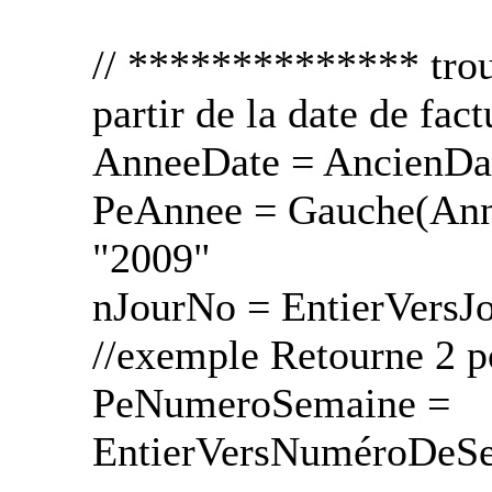
// ************** trouv
partir de la date de fact
AnneeDate = AncienDate
PeAnnee = Gauche(Anne
"2009"
nJourNo = EntierVersJ
//exemple Retourne 2 p
PeNumeroSemaine =
EntierVersNuméroDeSe