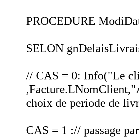
PROCEDURE ModiDat
SELON gnDelaisLivrai
// CAS = 0: Info("Le cl
,Facture.LNomClient,"A
choix de periode de liv
CAS = 1 :// passage pa