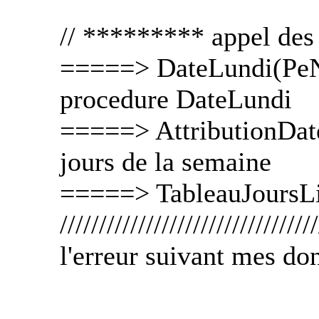
// ********* appel de
=====> DateLundi(PeN
procedure DateLundi
=====> AttributionDate
jours de la semaine
=====> TableauJoursLi
/////////////////////////////////
l'erreur suivant mes do