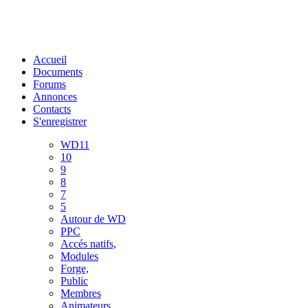
Accueil
Documents
Forums
Annonces
Contacts
S'enregistrer
WD11
10
9
8
7
5
Autour de WD
PPC
Accés natifs,
Modules
Forge,
Public
Membres
Animateurs