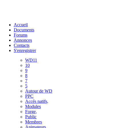
Accueil
Documents
Forums
Annonces
Contacts
S'enregistrer
WD11
10
9
8
7
5
Autour de WD
PPC
Accés natifs,
Modules
Forge,
Public
Membres
Animateurs