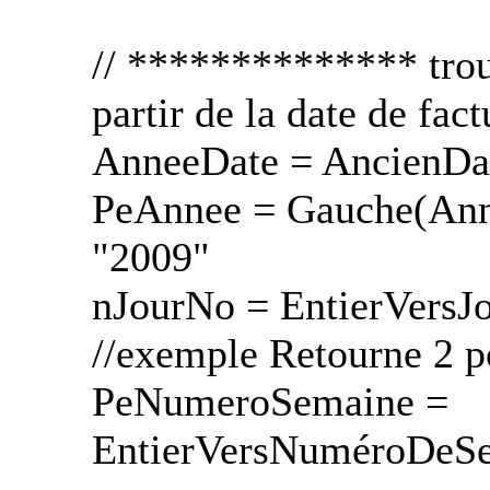
// ************** trouv
partir de la date de fact
AnneeDate = AncienDate
PeAnnee = Gauche(Anne
"2009"
nJourNo = EntierVersJ
//exemple Retourne 2 p
PeNumeroSemaine =
EntierVersNuméroDeSe