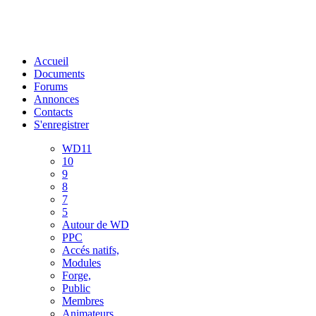
Accueil
Documents
Forums
Annonces
Contacts
S'enregistrer
WD11
10
9
8
7
5
Autour de WD
PPC
Accés natifs,
Modules
Forge,
Public
Membres
Animateurs