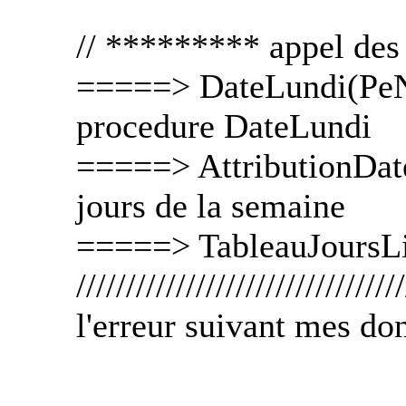
// ********* appel de
=====> DateLundi(PeN
procedure DateLundi
=====> AttributionDate
jours de la semaine
=====> TableauJoursLi
/////////////////////////////////
l'erreur suivant mes do