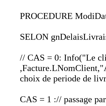
PROCEDURE ModiDat
SELON gnDelaisLivrai
// CAS = 0: Info("Le cl
,Facture.LNomClient,"A
choix de periode de liv
CAS = 1 :// passage pa