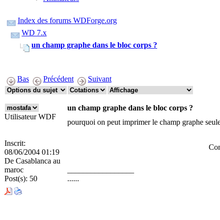
Index des forums WDForge.org
WD 7.x
un champ graphe dans le bloc corps ?
Bas
Précédent
Suivant
un champ graphe dans le bloc corps ?
Utilisateur WDF
pourquoi on peut imprimer le champ graphe seule
Inscrit:
Con
08/06/2004 01:19
De
Casablanca au
maroc
_________________
Post(s):
50
......