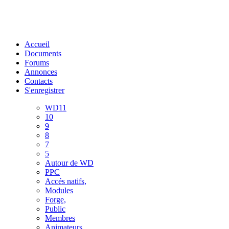
Accueil
Documents
Forums
Annonces
Contacts
S'enregistrer
WD11
10
9
8
7
5
Autour de WD
PPC
Accés natifs,
Modules
Forge,
Public
Membres
Animateurs