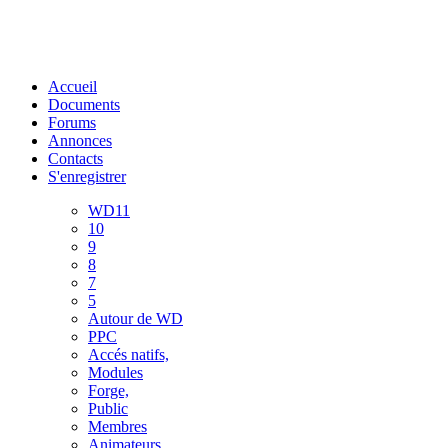
Accueil
Documents
Forums
Annonces
Contacts
S'enregistrer
WD11
10
9
8
7
5
Autour de WD
PPC
Accés natifs,
Modules
Forge,
Public
Membres
Animateurs