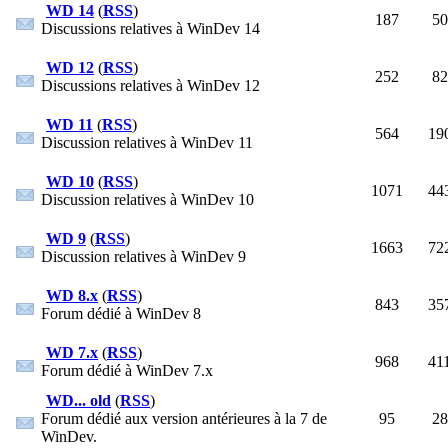
WD 14
(
RSS
)
187
50
Discussions relatives à WinDev 14
WD 12
(
RSS
)
252
82
Discussions relatives à WinDev 12
WD 11
(
RSS
)
564
19
Discussion relatives à WinDev 11
WD 10
(
RSS
)
1071
44
Discussion relatives à WinDev 10
WD 9
(
RSS
)
1663
72
Discussion relatives à WinDev 9
WD 8.x
(
RSS
)
843
35
Forum dédié à WinDev 8
WD 7.x
(
RSS
)
968
41
Forum dédié à WinDev 7.x
WD... old
(
RSS
)
Forum dédié aux version antérieures à la 7 de
95
28
WinDev.